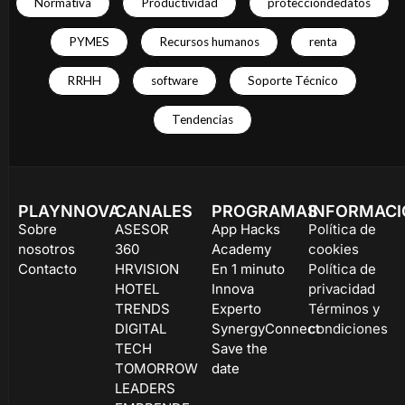
Normativa
Productividad
proteccióndedatos
PYMES
Recursos humanos
renta
RRHH
software
Soporte Técnico
Tendencias
PLAYNNOVA
CANALES
PROGRAMAS
INFORMAC
Sobre
ASESOR
App Hacks
Política de
nosotros
360
Academy
cookies
Contacto
HRVISION
En 1 minuto
Política de
HOTEL
Innova
privacidad
TRENDS
Experto
Términos y
DIGITAL
SynergyConnect
condiciones
TECH
Save the
TOMORROW
date
LEADERS