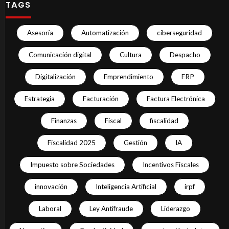
TAGS
Asesoría
Automatización
ciberseguridad
Comunicación digital
Cultura
Despacho
Digitalización
Emprendimiento
ERP
Estrategia
Facturación
Factura Electrónica
Finanzas
Fiscal
fiscalidad
Fiscalidad 2025
Gestión
IA
Impuesto sobre Sociedades
Incentivos Fiscales
innovación
Inteligencia Artificial
irpf
Laboral
Ley Antifraude
Liderazgo